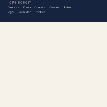
· CIF B-40640237
Servicios
Zonas
Contacto
Glosario
Aviso
legal
Privacidad
Cookies