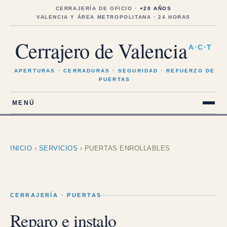
Saltar
al
CERRAJERÍA DE OFICIO ·
+20 AÑOS
contenido
VALENCIA Y ÁREA METROPOLITANA · 24 HORAS
Cerrajero de Valencia
A·C·T
APERTURAS · CERRADURAS · SEGURIDAD · REFUERZO DE
PUERTAS
MENÚ
INICIO
›
SERVICIOS
›
PUERTAS ENROLLABLES
CERRAJERÍA · PUERTAS
Reparo e instalo