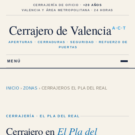
Saltar
al
CERRAJERÍA DE OFICIO ·
+20 AÑOS
contenido
VALENCIA Y ÁREA METROPOLITANA · 24 HORAS
Cerrajero de Valencia
A·C·T
APERTURAS · CERRADURAS · SEGURIDAD · REFUERZO DE
PUERTAS
MENÚ
INICIO
›
ZONAS
›
CERRAJEROS EL PLA DEL REAL
CERRAJERÍA · EL PLA DEL REAL
Cerrajero en
El Pla del