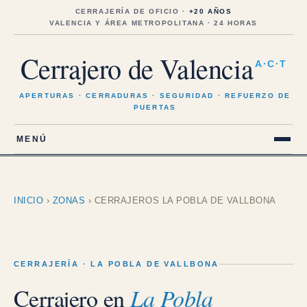
Saltar
al
CERRAJERÍA DE OFICIO ·
+20 AÑOS
contenido
VALENCIA Y ÁREA METROPOLITANA · 24 HORAS
Cerrajero de Valencia
A·C·T
APERTURAS · CERRADURAS · SEGURIDAD · REFUERZO DE
PUERTAS
MENÚ
INICIO
›
ZONAS
›
CERRAJEROS LA POBLA DE VALLBONA
CERRAJERÍA · LA POBLA DE VALLBONA
Cerrajero en
La Pobla