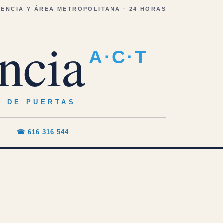
LENCIA Y ÁREA METROPOLITANA · 24 HORAS
ncia
A·C·T
O DE PUERTAS
☎ 616 316 544