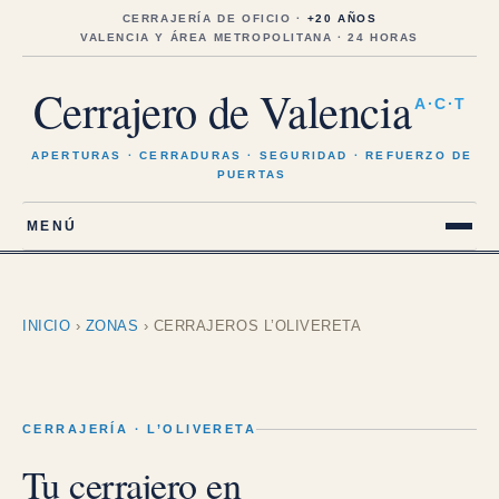
Saltar
al
CERRAJERÍA DE OFICIO ·
+20 AÑOS
contenido
VALENCIA Y ÁREA METROPOLITANA · 24 HORAS
Cerrajero de Valencia
A·C·T
APERTURAS · CERRADURAS · SEGURIDAD · REFUERZO DE
PUERTAS
MENÚ
INICIO
›
ZONAS
›
CERRAJEROS L’OLIVERETA
CERRAJERÍA · L’OLIVERETA
Tu cerrajero en