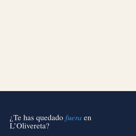
fuera
¿Te has quedado
en
L’Olivereta?