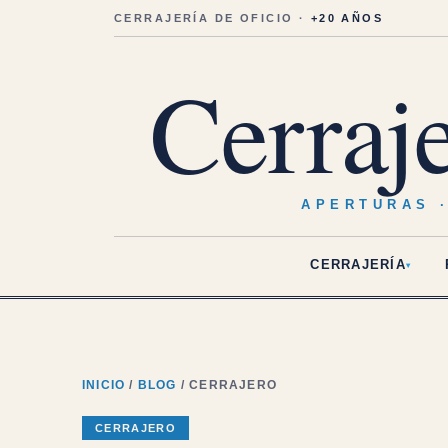
Saltar
al
CERRAJERÍA DE OFICIO ·
+20 AÑOS
contenido
Cerraj
APERTURAS 
CERRAJERÍA
▾
INICIO
/
BLOG
/ CERRAJERO
CERRAJERO