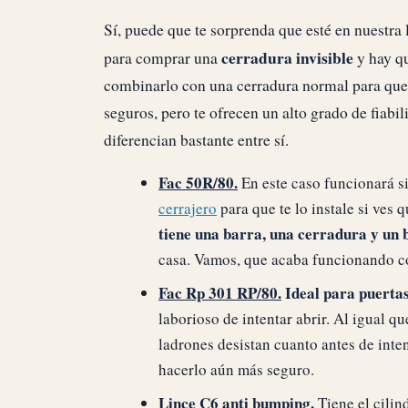
Sí, puede que te sorprenda que esté en nuestra l
cerradura invisible
para comprar una
y hay qu
combinarlo con una cerradura normal para que f
seguros, pero te ofrecen un alto grado de fiabi
diferencian bastante entre sí.
Fac 50R/80.
En este caso funcionará si
cerrajero
para que te lo instale si ves q
tiene una barra, una cerradura y un 
casa. Vamos, que acaba funcionando c
Fac Rp 301 RP/80.
Ideal para puerta
laborioso de intentar abrir. Al igual q
ladrones desistan cuanto antes de inten
hacerlo aún más seguro.
Lince C6 anti bumping.
Tiene el cilin