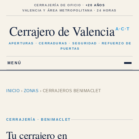
Saltar
al
CERRAJERÍA DE OFICIO ·
+20 AÑOS
contenido
VALENCIA Y ÁREA METROPOLITANA · 24 HORAS
Cerrajero de Valencia
A·C·T
APERTURAS · CERRADURAS · SEGURIDAD · REFUERZO DE
PUERTAS
MENÚ
INICIO
›
ZONAS
›
CERRAJEROS BENIMACLET
CERRAJERÍA · BENIMACLET
Tu cerrajero en