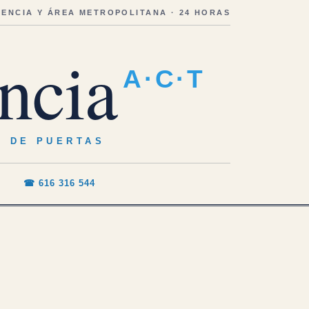
LENCIA Y ÁREA METROPOLITANA · 24 HORAS
ncia
A·C·T
O DE PUERTAS
☎ 616 316 544