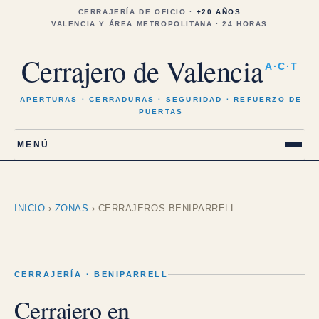
Saltar
al
CERRAJERÍA DE OFICIO ·
+20 AÑOS
contenido
VALENCIA Y ÁREA METROPOLITANA · 24 HORAS
Cerrajero de Valencia
A·C·T
APERTURAS · CERRADURAS · SEGURIDAD · REFUERZO DE
PUERTAS
MENÚ
INICIO
›
ZONAS
›
CERRAJEROS BENIPARRELL
CERRAJERÍA · BENIPARRELL
Cerrajero en