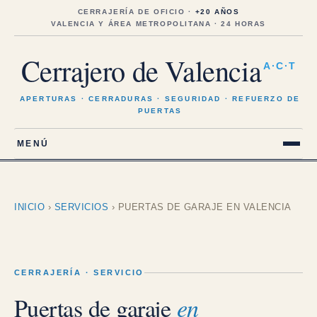
Saltar
al
CERRAJERÍA DE OFICIO ·
+20 AÑOS
contenido
VALENCIA Y ÁREA METROPOLITANA · 24 HORAS
Cerrajero de Valencia
A·C·T
APERTURAS · CERRADURAS · SEGURIDAD · REFUERZO DE
PUERTAS
MENÚ
INICIO
›
SERVICIOS
›
PUERTAS DE GARAJE EN VALENCIA
CERRAJERÍA · SERVICIO
Puertas de garaje
en