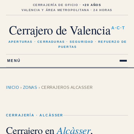
Saltar
al
CERRAJERÍA DE OFICIO ·
+20 AÑOS
contenido
VALENCIA Y ÁREA METROPOLITANA · 24 HORAS
Cerrajero de Valencia
A·C·T
APERTURAS · CERRADURAS · SEGURIDAD · REFUERZO DE
PUERTAS
MENÚ
INICIO
›
ZONAS
›
CERRAJEROS ALCASSER
CERRAJERÍA · ALCÀSSER
Cerrajero en
Alcàsser
,